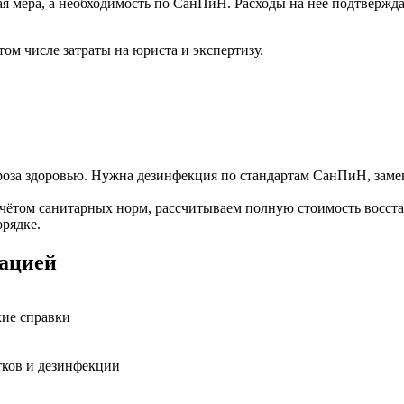
я мера, а необходимость по СанПиН. Расходы на неё подтвержд
ом числе затраты на юриста и экспертизу.
роза здоровью. Нужна дезинфекция по стандартам СанПиН, заме
учётом санитарных норм, рассчитываем полную стоимость восст
орядке.
зацией
кие справки
тков и дезинфекции