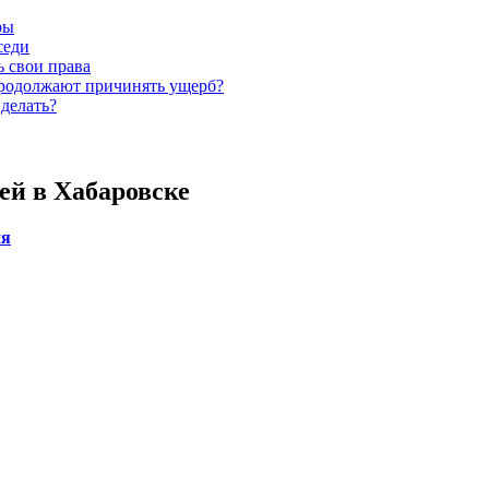
ры
седи
ь свои права
 продолжают причинять ущерб?
 делать?
ей в Хабаровске
ия