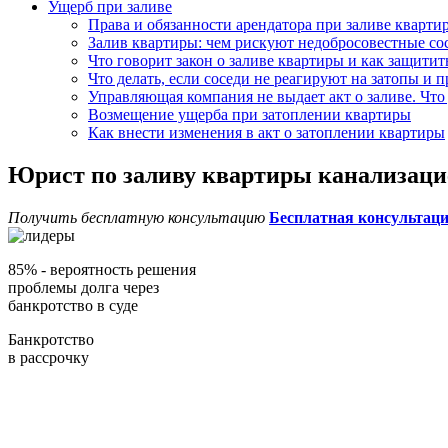
Ущерб при заливе
Права и обязанности арендатора при заливе кварти
Залив квартиры: чем рискуют недобросовестные со
Что говорит закон о заливе квартиры и как защитит
Что делать, если соседи не реагируют на затопы и
Управляющая компания не выдает акт о заливе. Что
Возмещение ущерба при затоплении квартиры
Как внести изменения в акт о затоплении квартиры
Юрист по заливу квартиры канализаци
Получить бесплатную консультацию
Бесплатная консультац
85%
- вероятность решения
проблемы долга через
банкротство в суде
Банкротство
в рассрочку