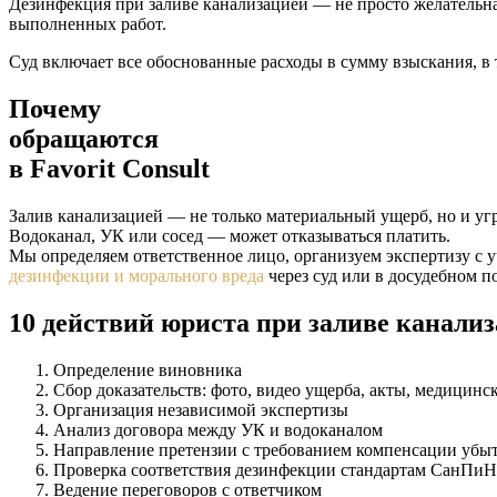
Дезинфекция при заливе канализацией — не просто желательна
выполненных работ.
Суд включает все обоснованные расходы в сумму взыскания, в т
Почему
обращаются
в
Favorit Consult
Залив канализацией — не только материальный ущерб, но и уг
Водоканал, УК или сосед — может отказываться платить.
Мы определяем ответственное лицо, организуем экспертизу с 
дезинфекции и морального вреда
через суд или в досудебном п
10 действий юриста при заливе канали
Определение виновника
Сбор доказательств: фото, видео ущерба, акты, медицинс
Организация независимой экспертизы
Анализ договора между УК и водоканалом
Направление претензии с требованием компенсации убы
Проверка соответствия дезинфекции стандартам СанПиН
Ведение переговоров с ответчиком