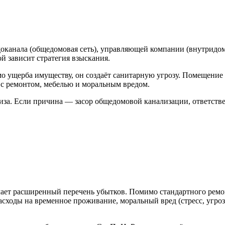
доканала (общедомовая сеть), управляющей компании (внутридом
й зависит стратегия взыскания.
мо ущерба имуществу, он создаёт санитарную угрозу. Помещение
 с ремонтом, мебелью и моральным вредом.
иза. Если причина — засор общедомовой канализации, ответств
чает расширенный перечень убытков. Помимо стандартного ремо
оды на временное проживание, моральный вред (стресс, угроза