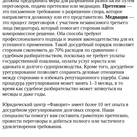
должны предпринять меры для разрешения разногласий путем
переговоров, подачи претензии или медиации.
Претензия
—
это письменное требование о разрешении спора, которое
направляется должнику или его представителю.
Медиация
—
это процесс переговоров с участием независимого третьего
лица (медиатора), который помогает сторонам найти
компромиссное решение. Оба способа требуют
профессионального подхода и знания законодательства для их
успешного применения. Такой досудебный порядок позволяет
сторонам сэкономить до 70% расходов по сравнению с
судебным разбирательством, поскольку не требует уплаты
государственной пошлины, оплаты услуг юриста или
адвоката и долгого судопроизводства. Кроме того, досудебное
урегулирование позволяет сохранить деловые отношения
между сторонами и избежать репутационного ущерба. Сама
процедура урегулирования может занять 1–3 месяца, в то
время как судебное разбирательство может затянуться на
месяцы и даже годы.
Юридический центр «Фаворит» имеет более 10 лет опыта в
досудебном урегулировании долговых споров. Наши
специалисты помогут вам составить грамотную претензию,
провести переговоры и добиться полного или частичного
удовлетворения требования.