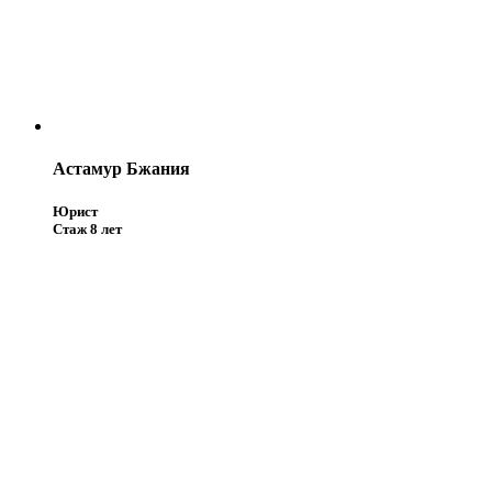
Астамур Бжания
Юрист
Стаж 8 лет