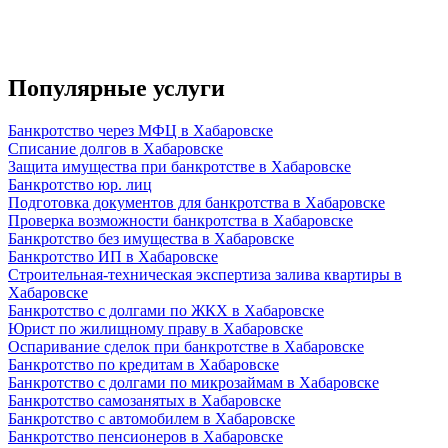
Популярные услуги
Банкротство через МФЦ в Хабаровске
Списание долгов в Хабаровске
Защита имущества при банкротстве в Хабаровске
Банкротство юр. лиц
Подготовка документов для банкротства в Хабаровске
Проверка возможности банкротства в Хабаровске
Банкротство без имущества в Хабаровске
Банкротство ИП в Хабаровске
Строительная-техническая экспертиза залива квартиры в
Хабаровске
Банкротство с долгами по ЖКХ в Хабаровске
Юрист по жилищному праву в Хабаровске
Оспаривание сделок при банкротстве в Хабаровске
Банкротство по кредитам в Хабаровске
Банкротство с долгами по микрозаймам в Хабаровске
Банкротство самозанятых в Хабаровске
Банкротство с автомобилем в Хабаровске
Банкротство пенсионеров в Хабаровске