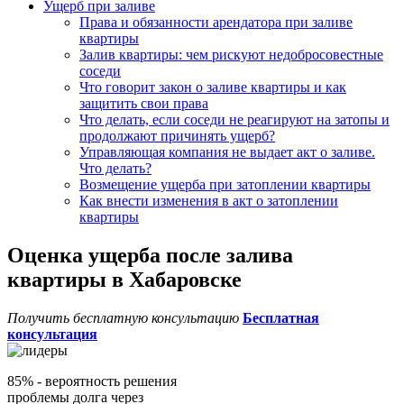
Ущерб при заливе
Права и обязанности арендатора при заливе
квартиры
Залив квартиры: чем рискуют недобросовестные
соседи
Что говорит закон о заливе квартиры и как
защитить свои права
Что делать, если соседи не реагируют на затопы и
продолжают причинять ущерб?
Управляющая компания не выдает акт о заливе.
Что делать?
Возмещение ущерба при затоплении квартиры
Как внести изменения в акт о затоплении
квартиры
Оценка ущерба после залива
квартиры в Хабаровске
Получить бесплатную консультацию
Бесплатная
консультация
85%
- вероятность решения
проблемы долга через