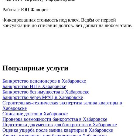
Работа с ЮЦ Фаворит
Фиксированная стоимость под ключ. Ведём от первой
консультации до списания долгов. Без доплат на любом этапе.
Популярные услуги
Банкротство пенсионеров в Хабаровске
Банкротство ИП в Хабаровске
Банкротство без имущества в Хабаровске
Банкротство через МФЦ в Хабаровске
Строительная-техническая экспертиза залива квартиры в
Хабаровске
Списание долгов в Хабаровске
Проверка возможности банкротства в Хабаровске
Подготовка документов для банкротства в Хабаровске
Оценка ущерба после залива квартиры в Хабаровске
Защита имущества при банкротстве в Хабаровске