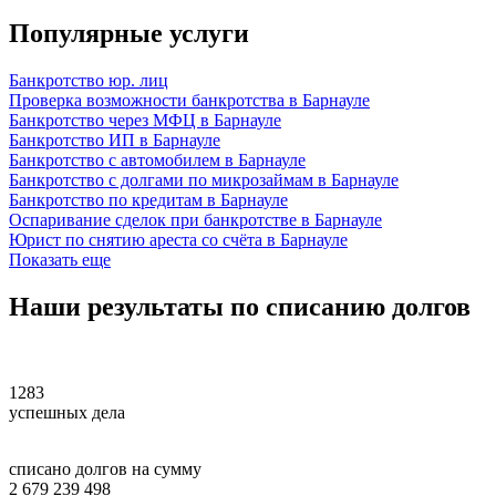
Популярные услуги
Банкротство юр. лиц
Проверка возможности банкротства в Барнауле
Банкротство через МФЦ в Барнауле
Банкротство ИП в Барнауле
Банкротство с автомобилем в Барнауле
Банкротство с долгами по микрозаймам в Барнауле
Банкротство по кредитам в Барнауле
Оспаривание сделок при банкротстве в Барнауле
Юрист по снятию ареста со счёта в Барнауле
Показать еще
Наши
результаты
по списанию долгов
1283
успешных дела
списано долгов на сумму
2 679 239 498