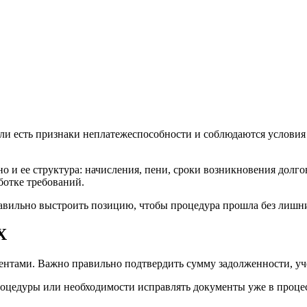
и есть признаки неплатежеспособности и соблюдаются условия з
 но и ее структура: начисления, пени, сроки возникновения долг
ботке требований.
равильно выстроить позицию, чтобы процедура прошла без лишн
Х
ентами. Важно правильно подтвердить сумму задолженности, уче
оцедуры или необходимости исправлять документы уже в процес