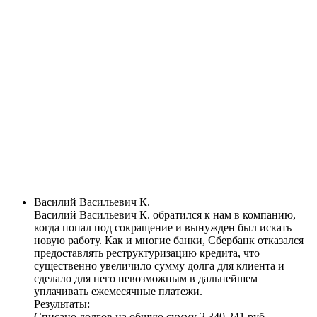
Василий Васильевич К.
Василий Васильевич К. обратился к нам в компанию,
когда попал под сокращение и вынужден был искать
новую работу. Как и многие банки, Сбербанк отказался
предоставлять реструктуризацию кредита, что
существенно увеличило сумму долга для клиента и
сделало для него невозможным в дальнейшем
уплачивать ежемесячные платежи.
Результаты:
Списано долгов на общую сумму
2 340 241 руб
.