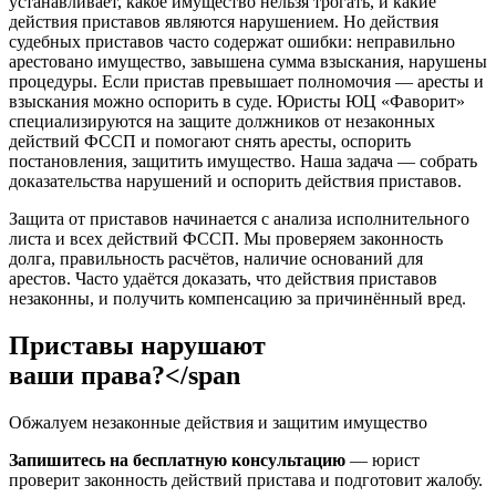
устанавливает, какое имущество нельзя трогать, и какие
действия приставов являются нарушением. Но действия
судебных приставов часто содержат ошибки: неправильно
арестовано имущество, завышена сумма взыскания, нарушены
процедуры. Если пристав превышает полномочия — аресты и
взыскания можно оспорить в суде. Юристы ЮЦ «Фаворит»
специализируются на защите должников от незаконных
действий ФССП и помогают снять аресты, оспорить
постановления, защитить имущество. Наша задача — собрать
доказательства нарушений и оспорить действия приставов.
Защита от приставов начинается с анализа исполнительного
листа и всех действий ФССП. Мы проверяем законность
долга, правильность расчётов, наличие оснований для
арестов. Часто удаётся доказать, что действия приставов
незаконны, и получить компенсацию за причинённый вред.
Приставы нарушают
ваши права?</span
Обжалуем незаконные действия и защитим имущество
Запишитесь на бесплатную консультацию
— юрист
проверит законность действий пристава и подготовит жалобу.