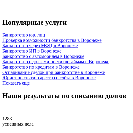
Популярные услуги
Банкротство юр. лиц
Проверка возможности банкротства в Воронеже
Банкротство через МФЦ в Воронеже
Банкротство ИП в Воронеже
Банкротство с автомобилем в Воронеже
Банкротство с долгами по микрозаймам в Воронеже
Банкротство по кредитам в Воронеже
Оспаривание сделок при банкротстве в Воронеже
Юрист по снятию ареста со счёта в Воронеже
Показать еще
Наши
результаты
по списанию долгов
1283
успешных дела