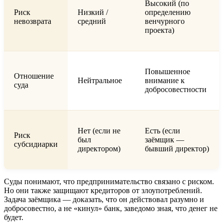
Высокий (по
Риск
Низкий /
определению
невозврата
средний
венчурного
проекта)
Повышенное
Отношение
Нейтральное
внимание к
суда
добросовестности
Нет (если не
Есть (если
Риск
был
заёмщик —
субсидиарки
директором)
бывший директор)
Суды понимают, что предпринимательство связано с риском.
Но они также защищают кредиторов от злоупотреблений.
Задача заёмщика — доказать, что он действовал разумно и
добросовестно, а не «кинул» банк, заведомо зная, что денег не
будет.