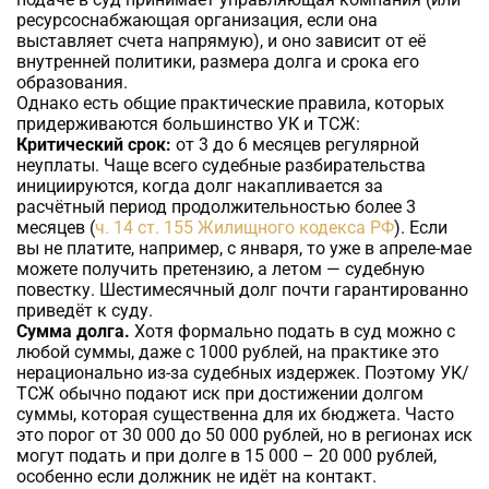
ресурсоснабжающая организация, если она
выставляет счета напрямую), и оно зависит от её
внутренней политики, размера долга и срока его
образования.
Однако есть общие практические правила, которых
придерживаются большинство УК и ТСЖ:
Критический срок:
от 3 до 6 месяцев регулярной
неуплаты. Чаще всего судебные разбирательства
инициируются, когда долг накапливается за
расчётный период продолжительностью более 3
месяцев (
ч. 14 ст. 155 Жилищного кодекса РФ
). Если
вы не платите, например, с января, то уже в апреле-мае
можете получить претензию, а летом — судебную
повестку. Шестимесячный долг почти гарантированно
приведёт к суду.
Сумма долга.
Хотя формально подать в суд можно с
любой суммы, даже с 1000 рублей, на практике это
нерационально из-за судебных издержек. Поэтому УК/
ТСЖ обычно подают иск при достижении долгом
суммы, которая существенна для их бюджета. Часто
это порог от 30 000 до 50 000 рублей, но в регионах иск
могут подать и при долге в 15 000 – 20 000 рублей,
особенно если должник не идёт на контакт.