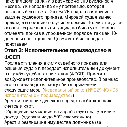
накопил долг за ЖКУ в размере 45 000 рублей за 4
месяца. УК направила ему претензию, которая
осталась без ответа. Затем УК подала заявление о
выдаче судебного приказа. Мировой судья вынес
приказ, и его копию получил должник. Только тогда он
осознал серьёзность ситуации, но было уже поздно
отменять приказ в упрощённом порядке, так как 10-
дневный срок прошёл. Документ был передан
приставам.
Этап 3: Исполнительное производство в
ФССП
После вступления в силу судебного приказа или
решения суда УК передаёт исполнительный документ
в службу судебных приставов (ФССП). Пристав
возбуждает исполнительное производство. В рамках
этого производства могут быть применены
следующие меры (
Федеральный закон № 229-ФЗ «Об
исполнительном производстве»
):
Арест и списание денежных средств с банковских
счетов и карт.
Обращение взыскания на заработную плату и иные
доходы (удержание до 50% ежемесячно).
Арест и реализация имущества должника (за