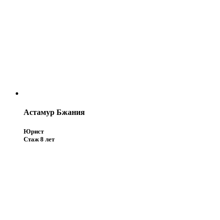
Астамур Бжания
Юрист
Стаж 8 лет