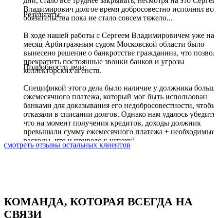
дни, стало все труднее закрывать, несмотря на это Сергей
Владимирович долгое время добросовестно исполнял все
Результаты:
обязательства пока не стало совсем тяжело...
В ходе нашей работы с Сергеем Владимировичем уже на 
месяц Арбитражным судом Московской области было
вынесено решение о банкротстве гражданина
, что позво
прекратить постоянные звонки банков и угрозы
Подробности дела:
коллекторских агенств.
Спецификой этого дела было наличие у должника больш
ежемесячного платежа, который мог быть использован
банками для доказывания его недобросовестности, чтобы
отказали в списании долгов. Однако нам удалось убедить 
что на момент получения кредитов, доходы должник
превышали сумму ежемесячного платежа + необходимые
расходы, что и привело к успеху!
смотреть отзывы остальных клиентов
КОМАНДА, КОТОРАЯ
ВСЕГДА НА
СВЯЗИ