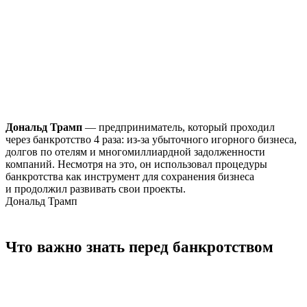
Дональд Трамп
— предприниматель, который проходил
через банкротство 4 раза: из-за убыточного игорного бизнеса,
б
долгов по отелям и многомиллиардной задолженности
р
компаний. Несмотря на это, он использовал процедуры
э
банкротства как инструмент для сохранения бизнеса
с
и продолжил развивать свои проекты.
Дональд Трамп
Что важно знать
перед банкротством