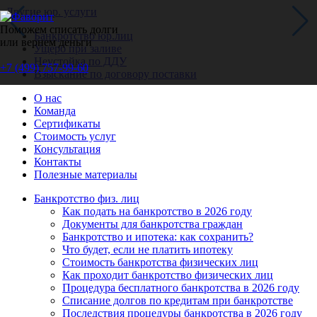
Другие юр. услуги
Поможем списать долги
Банкротство юр.лиц
или вернем деньги
Ущерб при заливе
Неустойка по ДДУ
+7 (499) 757-99-60
Взыскание по договору поставки
Звонок бесплатный по всей России
О нас
Команда
Заказать звонок
Сертификаты
Стоимость услуг
Консультация
Контакты
Полезные материалы
Банкротство физ. лиц
Как подать на банкротство в 2026 году
Документы для банкротства граждан
Банкротство и ипотека: как сохранить?
Что будет, если не платить ипотеку
Стоимость банкротства физических лиц
Как проходит банкротство физических лиц
Процедура бесплатного банкротства в 2026 году
Списание долгов по кредитам при банкротстве
Последствия процедуры банкротства в 2026 году