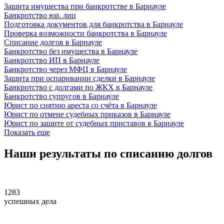
Защита имущества при банкротстве в Барнауле
Банкротство юр. лиц
Подготовка документов для банкротства в Барнауле
Проверка возможности банкротства в Барнауле
Списание долгов в Барнауле
Банкротство без имущества в Барнауле
Банкротство ИП в Барнауле
Банкротство через МФЦ в Барнауле
Защита при оспаривании сделки в Барнауле
Банкротство с долгами по ЖКХ в Барнауле
Банкротство супругов в Барнауле
Юрист по снятию ареста со счёта в Барнауле
Юрист по отмене судебных приказов в Барнауле
Юрист по защите от судебных приставов в Барнауле
Показать еще
Наши
результаты
по списанию долгов
1283
успешных дела