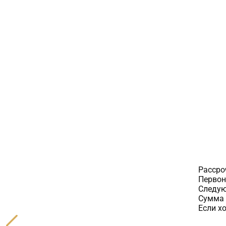
Рассро
Первон
Следую
Сумма 
Если х