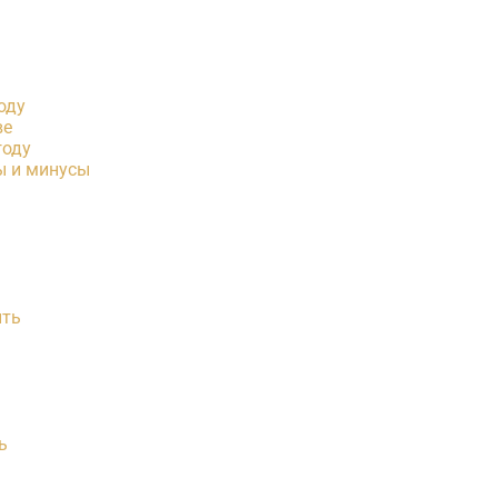
оду
ве
году
ы и минусы
ить
ь