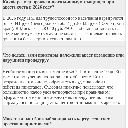
Какой размер прожиточного минимума защищен при
аресте счета в 2026 году?
В 2026 году ПМ для трудоспособного населения варьируется
от 17 341 руб. (Белгородская обл.) до 36 333 руб. (Камчатский
край). В Москве — 28 940 руб. ФССП обязана оставлять на
счете минимум эту сумму и не может взысканиями оставить
должника без средств к существованию.
Что делать, если приставы наложили арест незаконно или
нарушили процедуру?
Необходимо подать возражение в ФССП в течение 10 дней с
момента получения постановления об аресте. Если
возражение отклонено, обратитесь в суд с жалобой на
действия приставов. Судебная практика показывает, что
большинство жалоб удовлетворяются при правильном
оформлении и наличии доказательств нарушения. Наша
фирма успешно защищает клиентов от незаконных арестов.
Может ли наш банк заблокировать карту, если счет
арестован приставами?