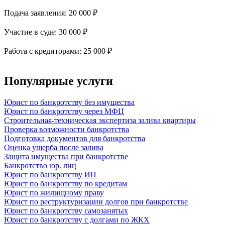
Подача заявления: 20 000 ₽
+
Участие в суде: 30 000 ₽
+
Работа с кредиторами: 25 000 ₽
Популярные услуги
Юрист по банкротству без имущества
Юрист по банкротству через МФЦ
Строительная-техническая экспертиза залива квартиры
Проверка возможности банкротства
Подготовка документов для банкротства
Оценка ущерба после залива
Защита имущества при банкротстве
Банкротство юр. лиц
Юрист по банкротству ИП
Юрист по банкротству по кредитам
Юрист по жилищному праву
Юрист по реструктуризации долгов при банкротстве
Юрист по банкротству самозанятых
Юрист по банкротству с долгами по ЖКХ