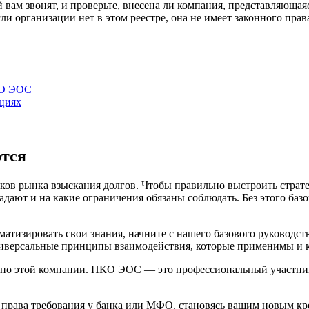
 вам звонят, и проверьте, внесена ли компания, представляюща
 организации нет в этом реестре, она не имеет законного прав
КО ЭОС
ациях
ются
в рынка взыскания долгов. Чтобы правильно выстроить страте
ладают и на какие ограничения обязаны соблюдать. Без этого ба
матизировать свои знания, начните с нашего базового руководст
иверсальные принципы взаимодействия, которые применимы и к
енно этой компании. ПКО ЭОС — это профессиональный участни
права требования у банка или МФО, становясь вашим новым кр