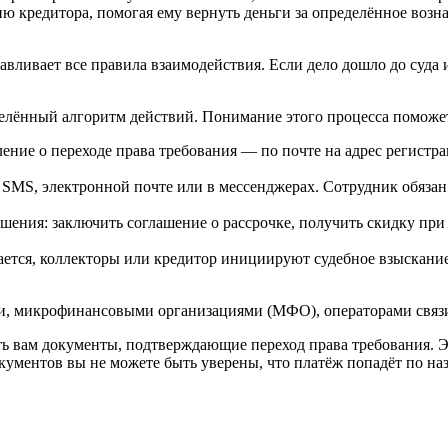
ю кредитора, помогая ему вернуть деньги за определённое возна
навливает все правила взаимодействия. Если дело дошло до суд
еделённый алгоритм действий. Понимание этого процесса поможет
ие о переходе права требования — по почте на адрес регистра
 SMS, электронной почте или в мессенджерах. Сотрудник обязан
шения: заключить соглашение о рассрочке, получить скидку пр
шается, коллекторы или кредитор инициируют судебное взыскание
ми, микрофинансовыми организациями (МФО), операторами связ
ть вам документы, подтверждающие переход права требования. Э
окументов вы не можете быть уверены, что платёж попадёт по на