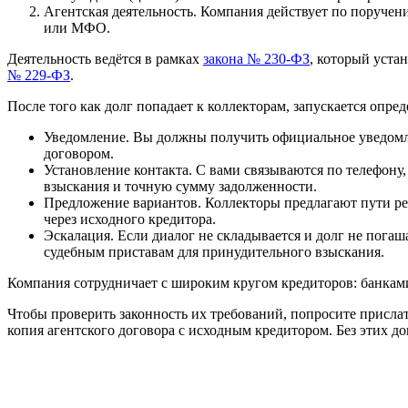
Агентская деятельность. Компания действует по поручени
или МФО.
Деятельность ведётся в рамках
закона № 230-ФЗ
, который уста
№ 229-ФЗ
.
После того как долг попадает к коллекторам, запускается опр
Уведомление. Вы должны получить официальное уведомлен
договором.
Установление контакта. С вами связываются по телефону,
взыскания и точную сумму задолженности.
Предложение вариантов. Коллекторы предлагают пути ре
через исходного кредитора.
Эскалация. Если диалог не складывается и долг не пога
судебным приставам для принудительного взыскания.
Компания сотрудничает с широким кругом кредиторов: банка
Чтобы проверить законность их требований, попросите присла
копия агентского договора с исходным кредитором. Без этих д