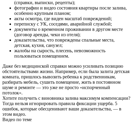
(справки, выписки, рецепты);
фотографии и видео состояния квартиры после залива,
особенно крупным планом;
акты осмотра, где виден масштаб повреждений;
переписку с УК, соседями, аварийной службой;
документы о временном проживании в другом месте
(договор аренды, чеки из отеля);
доказательства, что повреждены спальные места,
детская, кухня, санузел;
жалобы на сырость, плесень, невозможность
пользоваться помещением.
Даже без медицинской справки можно усиливать позицию
обстоятельствами жизни. Например, если была залита детская
комната, пришлось вывозить ребенка к родственникам,
разбирать мебель, сушить помещение, жить в постоянном
шуме и ремонте — это уже не просто «испорченный
потолок».
Хотите получить с виновника залива максимум компенсации?
Тогда нельзя игнорировать правила фиксации ущерба. 5
ошибок, которые обесценивают ваши доказательства, — в
этом видео.
Видео по теме