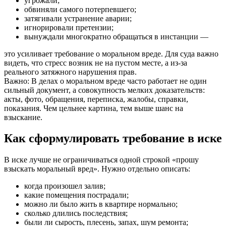
угрожали;
обвиняли самого потерпевшего;
затягивали устранение аварии;
игнорировали претензии;
вынуждали многократно обращаться в инстанции —
это усиливает требование о моральном вреде. Для суда важно
видеть, что стресс возник не на пустом месте, а из-за
реального затяжного нарушения прав.
Важно:
В делах о моральном вреде часто работает не один
сильный документ, а совокупность мелких доказательств:
акты, фото, обращения, переписка, жалобы, справки,
показания. Чем цельнее картина, тем выше шанс на
взыскание.
Как сформулировать требование в иске
В иске лучше не ограничиваться одной строкой «прошу
взыскать моральный вред». Нужно отдельно описать:
когда произошел залив;
какие помещения пострадали;
можно ли было жить в квартире нормально;
сколько длились последствия;
были ли сырость, плесень, запах, шум ремонта;