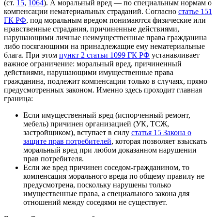
(ст.
15
,
1064
). А моральный вред — по специальным нормам о
компенсации нематериальных страданий. Согласно
статье 151
ГК РФ
, под моральным вредом понимаются физические или
нравственные страдания, причиненные действиями,
нарушающими личные неимущественные права гражданина
либо посягающими на принадлежащие ему нематериальные
блага. При этом
пункт 2 статьи 1099 ГК РФ
устанавливает
важное ограничение: моральный вред, причиненный
действиями, нарушающими имущественные права
гражданина, подлежит компенсации только в случаях, прямо
предусмотренных законом. Именно здесь проходит главная
граница:
Если имущественный вред (испорченный ремонт,
мебель) причинен организацией (УК, ТСЖ,
застройщиком), вступает в силу
статья 15 Закона о
защите прав потребителей
, которая позволяет взыскать
моральный вред при любом доказанном нарушении
прав потребителя.
Если же вред причинен соседом-гражданином, то
компенсация морального вреда по общему правилу не
предусмотрена, поскольку нарушены только
имущественные права, а специального закона для
отношений между соседями не существует.