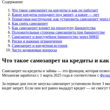
Содержание
Что такое самозапрет на кредиты и как он работает
Какие кредиты попадают под запрет, а какие — нет
Пошаговая инструкция: как установить самозапрет через
Как снять самозапрет
Как самозапрет влияет на процедуру банкротства
Положительные стороны самозапрета при банкротстве
Самозапрет и внесудебное банкротство через МФЦ
Риски и важные ограничения
Самозапрет и кредитная история
Часто задаваемые вопросы
Что такое самозапрет на кредиты и как
Самозапрет на кредиты и займы — это функция, которая позво
Механизм заработал с 1 марта 2025 года в соответствии с
Федер
За первые дни после запуска самозапрет установили более 3 м
видят запрет. Если они всё равно выдадут кредит — не смогут т