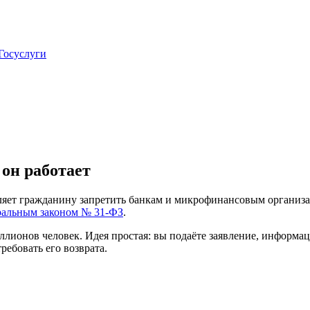
 Госуслуги
 он работает
ляет гражданину запретить банкам и микрофинансовым организа
альным законом № 31-ФЗ
.
иллионов человек. Идея простая: вы подаёте заявление, информа
ребовать его возврата.