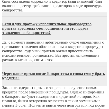
была составлена корректно и кредитор (ваш знакомый) был
включен в реестр требований кредиторов в ходе процедуры
банкротства.
Если я уже прохожу исполнительное производство,
пристав арестовал счет, остановит ли это подача
заявления на банкротство?
Да, с момента вынесения арбитражным судом определения о
признании заявления обоснованным и введении процедуры
банкротства, судебный пристав обязан приостановить
исполнительное производство. Все аресты, наложенные в
рамках взыскания, снимаются.
Через какое время после банкротства я снова смогу брать
кредиты?
Закон не содержит прямого запрета на получение новых
кредитов после завершения процедуры. Однако информация
о банкротстве будет находиться в кредитной истории. Как
правило, банки осторожно относятся к таким заемщикам в
первые 3-5 лет. Получить займы через полгода или год после