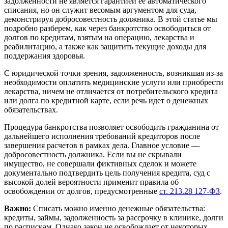
задолженности не является гарантией её автоматического
списания, но он служит весомым аргументом для суда,
демонстрируя добросовестность должника. В этой статье мы
подробно разберем, как через банкротство освободиться от
долгов по кредитам, взятым на операцию, лекарства и
реабилитацию, а также как защитить текущие доходы для
поддержания здоровья.
С юридической точки зрения, задолженность, возникшая из-за
необходимости оплатить медицинские услуги или приобрести
лекарства, ничем не отличается от потребительского кредита
или долга по кредитной карте, если речь идет о денежных
обязательствах.
Процедура банкротства позволяет освободить гражданина от
дальнейшего исполнения требований кредиторов после
завершения расчетов в рамках дела. Главное условие —
добросовестность должника. Если вы не скрывали
имущество, не совершали фиктивных сделок и можете
документально подтвердить цель получения кредита, суд с
высокой долей вероятности применит правила об
освобождении от долгов, предусмотренные
ст. 213.28 127-ФЗ
.
Важно:
Списать можно именно денежные обязательства:
кредиты, займы, задолженность за рассрочку в клинике, долги
по распискам. Однако закон не освобождает от некоторых