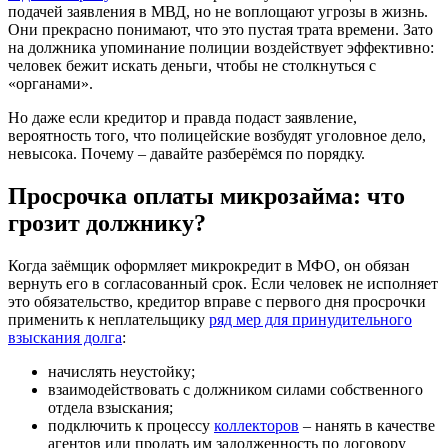
подачей заявления в МВД, но не воплощают угрозы в жизнь.
Они прекрасно понимают, что это пустая трата времени. Зато
на должника упоминание полиции воздействует эффективно:
человек бежит искать деньги, чтобы не столкнуться с
«органами».
Но даже если кредитор и правда подаст заявление,
вероятность того, что полицейские возбудят уголовное дело,
невысока. Почему – давайте разберёмся по порядку.
Просрочка оплаты микрозайма: что
грозит должнику?
Когда заёмщик оформляет микрокредит в МФО, он обязан
вернуть его в согласованный срок. Если человек не исполняет
это обязательство, кредитор вправе с первого дня просрочки
применить к неплательщику
ряд мер для принудительного
взыскания долга
:
начислять неустойку;
взаимодействовать с должником силами собственного
отдела взыскания;
подключить к процессу
коллекторов
– нанять в качестве
агентов или продать им задолженность по договору