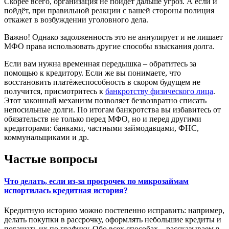
Скорее всего, организация не пойдёт дальше угроз. А если и
пойдёт, при правильной реакции с вашей стороны полиция
откажет в возбуждении уголовного дела.
Важно!
Однако задолженность это не аннулирует и не лишает
МФО права использовать другие способы взыскания долга.
Если вам нужна временная передышка – обратитесь за
помощью к кредитору. Если же вы понимаете, что
восстановить платёжеспособность в скором будущем не
получится, присмотритесь к
банкротству физического лица
.
Этот законный механизм позволяет безвозвратно списать
непосильные долги. По итогам банкротства вы избавитесь от
обязательств не только перед МФО, но и перед другими
кредиторами: банками, частными займодавцами, ФНС,
коммунальщиками и др.
Частые вопросы
Что делать, если из-за просрочек по микрозаймам
испортилась кредитная история?
Кредитную историю можно постепенно исправить: например,
делать покупки в рассрочку, оформлять небольшие кредиты и
погашать их по графику. Обо всех способах – рассказываем в