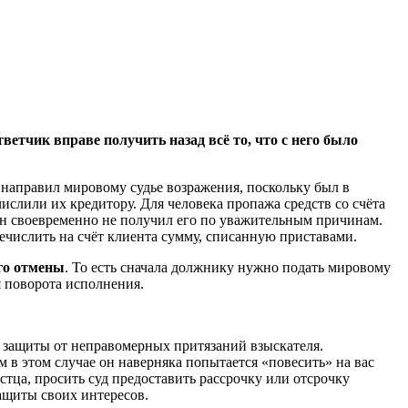
тветчик вправе получить назад всё то, что с него было
е направил мировому судье возражения, поскольку был в
ислили их кредитору. Для человека пропажа средств со счёта
 он своевременно не получил его по уважительным причинам.
речислить на счёт клиента сумму, списанную приставами.
его отмены
. То есть сначала должнику нужно подать мировому
я поворота исполнения.
 защиты от неправомерных притязаний взыскателя.
м в этом случае он наверняка попытается «повесить» на вас
стца, просить суд предоставить рассрочку или отсрочку
ащиты своих интересов.