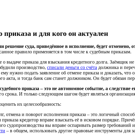
о приказа и для кого он актуален
ли решение суда, приведённое в исполнение, будет отменено, о
исанное правило применяется в том числе к судебным приказам.
ие о выдаче приказа для взыскания кредитного долга. Заёмщик н
збудили производство,
списали деньги со счёта
должника и переч
ему нужно подать заявление об отмене приказа и доказать, что
о акта, и тогда банк сам станет должником. Он будет обязан пе
удебного приказа – это не автономное событие, а следствие 
го срока. И только следующим шагом будет являться организаци
ценить их целесообразность:
г, отмена и поворот исполнения приказа – это логичный способ
 приказа кредитор вправе взыскать её в исковом порядке. Причё
ого судопроизводства вы вправе оспаривать размер требований и
сти
– в общем, использовать другие правовые инструменты для з