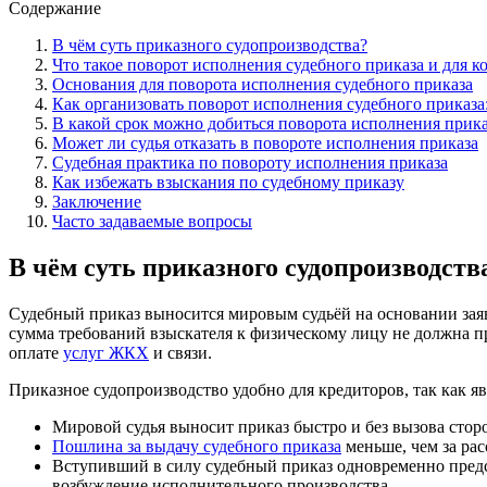
Содержание
В чём суть приказного судопроизводства?
Что такое поворот исполнения судебного приказа и для к
Основания для поворота исполнения судебного приказа
Как организовать поворот исполнения судебного приказа
В какой срок можно добиться поворота исполнения приказ
Может ли судья отказать в повороте исполнения приказа
Судебная практика по повороту исполнения приказа
Как избежать взыскания по судебному приказу
Заключение
Часто задаваемые вопросы
В чём суть приказного судопроизводств
Судебный приказ выносится мировым судьёй на основании зая
сумма требований взыскателя к физическому лицу не должна 
оплате
услуг ЖКХ
и связи.
Приказное судопроизводство удобно для кредиторов, так как 
Мировой судья выносит приказ быстро и без вызова сторон
Пошлина за выдачу судебного приказа
меньше, чем за ра
Вступивший в силу судебный приказ одновременно предс
возбуждение исполнительного производства.