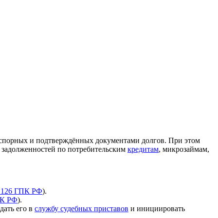
сспорных и подтверждённых документами долгов. При этом
и задолженностей по потребительским
кредитам
, микрозаймам,
. 126 ГПК РФ
).
 НК РФ
).
дать его в
службу судебных приставов
и инициировать