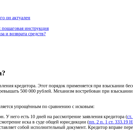
ого он актуален
: пошаговая инструкция
а и возврата средств?
а?
вления кредитора. Этот порядок применяется при взыскании бе
превышать 500 000 рублей. Механизм востребован при взыскани
является упрощённым по сравнению с исковым:
. У него есть 10 дней на рассмотрение заявления кредитора (
ст
ссмотрение иска в суде общей юрисдикции (
пп. 2 п. 1 ст. 333.19
тавляет собой исполнительный документ. Кредитор вправе пере