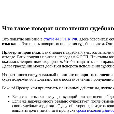
Что такое поворот исполнения судебног
Это понятие описано в
статье 443 ГПК РФ
. Здесь говорится:
ес
взыскано
. Это и есть поворот исполнения судебного акта. Оп
Пример из практики
. Банк подал в судебный участок заявлен
отъезде. Банк получил приказ и передал в ФССП. Приставы во
оказалась неприятным сюрпризом. Чтобы защитить свои права, 
Далее гражданин может добиться поворота исполнения судебног
Из сказанного следует важный принцип:
поворот исполнения с
судье возражения и ходатайство о восстановлении пропущенно
Важно!
Прежде чем приступать к активным действиям, нужно о
Если с вас взыскан несуществующий или завышенный дол
Если же задолженность реально существует, после отмены
свои судебные издержки. С другой стороны, в ходе исков
выплаты долга, заявлять о пропуске
срока исковой давно