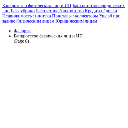
Банкротство физических лиц и ИП
Банкротство юридических
лиц
Без рубрики
Бесплатное банкротство
Кредиты / долги
Недвижимость / ипотека
Приставы / коллекторы
Ущерб при
заливе
Физическим лицам
Юридическим лицам
Фаворит
Банкротство физических лиц и ИП
(Page 8)